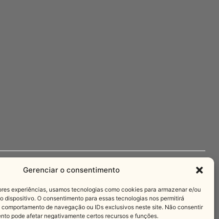
Gerenciar o consentimento
Imprensa
ores experiências, usamos tecnologias como cookies para armazenar e/ou
+55 11 3221-3622
 dispositivo. O consentimento para essas tecnologias nos permitirá
.com.br
comunica@salesianos.com.br
comportamento de navegação ou IDs exclusivos neste site. Não consentir
ento pode afetar negativamente certos recursos e funções.