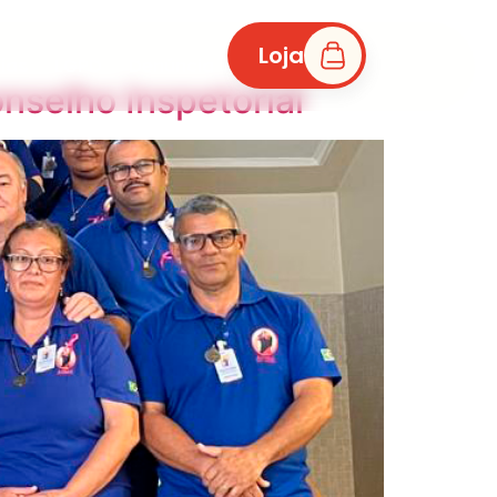
Loja
ias
LGPD
Denúncia
nselho Inspetorial