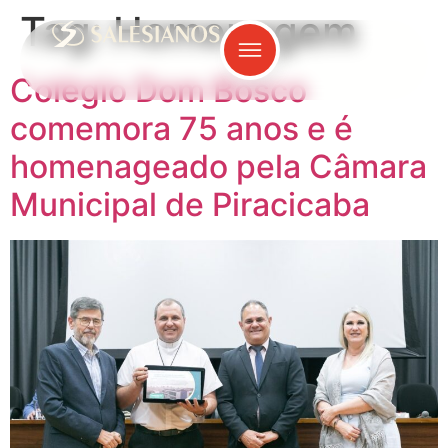
Tag:
Homenagem
Colégio Dom Bosco
comemora 75 anos e é
homenageado pela Câmara
Municipal de Piracicaba