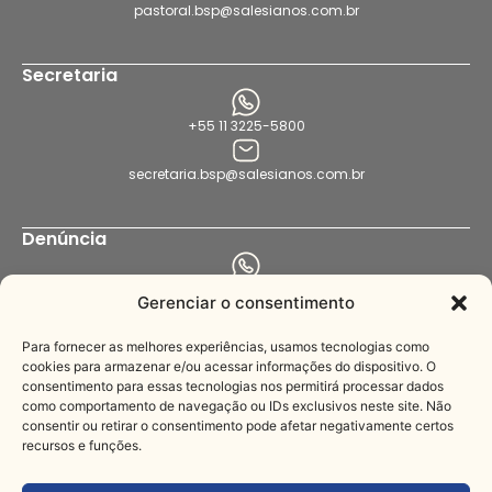
pastoral.bsp@salesianos.com.br
Secretaria
+55 11 3225-5800
secretaria.bsp@salesianos.com.br
Denúncia
+55 11 94456-8564
Gerenciar o consentimento
denuncia.bsp@salesianos.com.br
Para fornecer as melhores experiências, usamos tecnologias como
cookies para armazenar e/ou acessar informações do dispositivo. O
consentimento para essas tecnologias nos permitirá processar dados
Imprensa
como comportamento de navegação ou IDs exclusivos neste site. Não
consentir ou retirar o consentimento pode afetar negativamente certos
recursos e funções.
+55 11 3221-3622