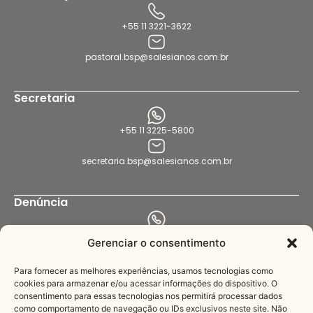
+55 11 3221-3622
pastoral.bsp@salesianos.com.br
Secretaria
+55 11 3225-5800
secretaria.bsp@salesianos.com.br
Denúncia
+55 11 94456-8564
Gerenciar o consentimento
denuncia.bsp@salesianos.com.br
Para fornecer as melhores experiências, usamos tecnologias como
cookies para armazenar e/ou acessar informações do dispositivo. O
consentimento para essas tecnologias nos permitirá processar dados
Imprensa
como comportamento de navegação ou IDs exclusivos neste site. Não