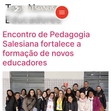
Tag:
Novos
Educadores
Encontro de Pedagogia
Salesiana fortalece a
formação de novos
educadores