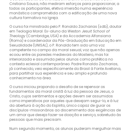
Cristiano Sousa, não mediram esforços para proporcionar, a
todos os participantes, efetiva imersão numa experiência
monástica comprometida com a edificação de uma nova
cultura formativa na Igreja.
O curso foi ministrado pelo P. Ronaldo Zacharias (sdb), doutor
em Teologia Moral. Ex-aluno da
Weston Jesuit School of
Theology
(Cambridge, USA) e da Accademia Alfonsiana
(Roma) e coordenador da Pós-Graduação em Educação em
Sexualidade (UNISAL), o P. Ronaldo tem sido uma voz
competente no campo da moral sexual, voz que não apenas
ecoou entre as paredes medievais do Mosteiro, mas foi
interiorizada e assumida pelos alunos como profética no
contexto eclesial contemporâneo. Padre Ronaldo Zacharias,
já conhecido, veio especificamente do Brasil à Fonte Avellana,
para partilhar sua experiência e seu amplo e profundo
conhecimento na área.
O curso iniciou propondo o desafio de se repensar os
fundamentos da moral cristã à luz da pessoa de Jesus, o
Cristo, cujos sentimentos e opções devem ser assumidos
como imperativos por aqueles que desejam segui-lo, e à luz
da abertura à ação do Espírito, único capaz de guiar os
discípulos-missionários ao discernimento das exigências de
um amor que deseja fazer-se doação e serviço, sobretudo às
pessoas que mais precisam.
Num segundo momento, os alunos puderam mergulhar mais