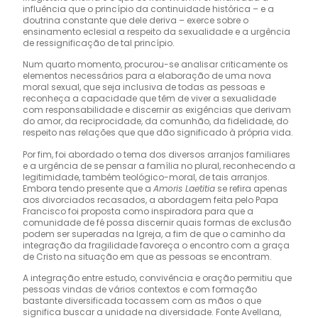
influência que o princípio da continuidade histórica – e a
doutrina constante que dele deriva – exerce sobre o
ensinamento eclesial a respeito da sexualidade e a urgência
de ressignificação de tal princípio.
Num quarto momento, procurou-se analisar criticamente os
elementos necessários para a elaboração de uma nova
moral sexual, que seja inclusiva de todas as pessoas e
reconheça a capacidade que têm de viver a sexualidade
com responsabilidade e discernir as exigências que derivam
do amor, da reciprocidade, da comunhão, da fidelidade, do
respeito nas relações que que dão significado à própria vida.
Por fim, foi abordado o tema dos diversos arranjos familiares
e a urgência de se pensar a família no plural, reconhecendo a
legitimidade, também teológico-moral, de tais arranjos.
Embora tendo presente que a
Amoris Laetitia
se refira apenas
aos divorciados recasados, a abordagem feita pelo Papa
Francisco foi proposta como inspiradora para que a
comunidade de fé possa discernir quais formas de exclusão
podem ser superadas na Igreja, a fim de que o caminho da
integração da fragilidade favoreça o encontro com a graça
de Cristo na situação em que as pessoas se encontram.
A integração entre estudo, convivência e oração permitiu que
pessoas vindas de vários contextos e com formação
bastante diversificada tocassem com as mãos o que
significa buscar a unidade na diversidade. Fonte Avellana,