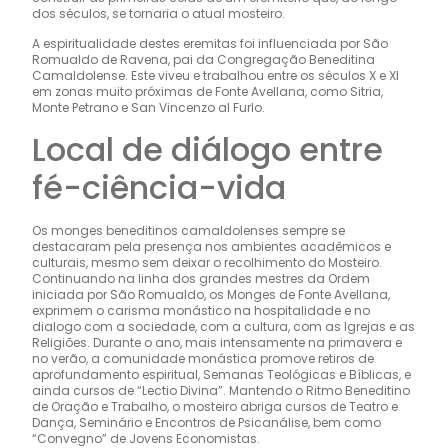
dos séculos, se tornaria o atual mosteiro.
A espiritualidade destes eremitas foi influenciada por São
Romualdo de Ravena, pai da Congregação Beneditina
Camaldolense. Este viveu e trabalhou entre os séculos X e XI
em zonas muito próximas de Fonte Avellana, como Sitria,
Monte Petrano e San Vincenzo al Furlo.
Local de diálogo entre
fé-ciência-vida
Os monges beneditinos camaldolenses sempre se
destacaram pela presença nos ambientes acadêmicos e
culturais, mesmo sem deixar o recolhimento do Mosteiro.
Continuando na linha dos grandes mestres da Ordem
iniciada por São Romualdo, os Monges de Fonte Avellana,
exprimem o carisma monástico na hospitalidade e no
dialogo com a sociedade, com a cultura, com as Igrejas e as
Religiões. Durante o ano, mais intensamente na primavera e
no verão, a comunidade monástica promove retiros de
aprofundamento espiritual, Semanas Teológicas e Bíblicas, e
ainda cursos de “Lectio Divina”. Mantendo o Ritmo Beneditino
de Oração e Trabalho, o mosteiro abriga cursos de Teatro e
Dança, Seminário e Encontros de Psicanálise, bem como
“Convegno” de Jovens Economistas.