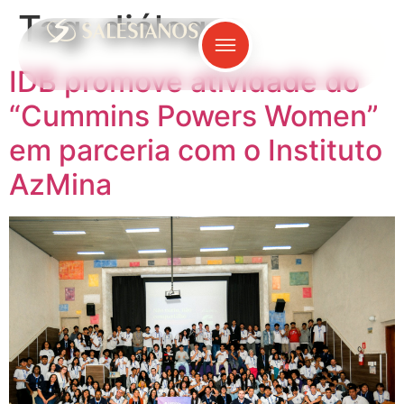
Tag:
diálogo
IDB promove atividade do
“Cummins Powers Women”
em parceria com o Instituto
AzMina