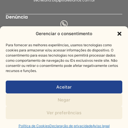
secretaria.bsp@salesianos.com.br
Denúncia
+55 11 94456-8564
Gerenciar o consentimento
denuncia.bsp@salesianos.com.br
Para fornecer as melhores experiências, usamos tecnologias como
cookies para armazenar e/ou acessar informações do dispositivo. O
consentimento para essas tecnologias nos permitirá processar dados
Imprensa
como comportamento de navegação ou IDs exclusivos neste site. Não
consentir ou retirar o consentimento pode afetar negativamente certos
recursos e funções.
+55 11 3221-3622
comunica@salesianos.com.br
Aceitar
Negar
© Todos os direitos
Feito com muito
reservados
Ver preferências
Política de Cookies
Declaração de privacidade
Aviso legal