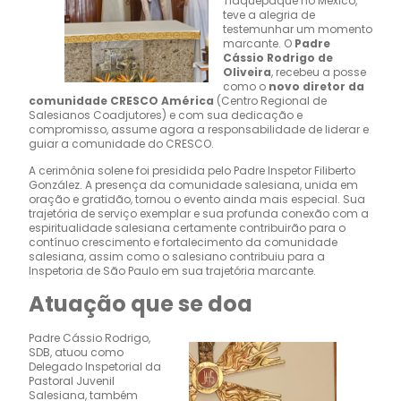
Tlaquepaque no México,
teve a alegria de
testemunhar um momento
marcante. O
Padre
Cássio Rodrigo de
Oliveira
, recebeu a posse
como o
novo diretor da
comunidade CRESCO América
(Centro Regional de
Salesianos Coadjutores) e com sua dedicação e
compromisso, assume agora a responsabilidade de liderar e
guiar a comunidade do CRESCO.
A cerimônia solene foi presidida pelo Padre Inspetor Filiberto
González. A presença da comunidade salesiana, unida em
oração e gratidão, tornou o evento ainda mais especial. Sua
trajetória de serviço exemplar e sua profunda conexão com a
espiritualidade salesiana certamente contribuirão para o
contínuo crescimento e fortalecimento da comunidade
salesiana, assim como o salesiano contribuiu para a
Inspetoria de São Paulo em sua trajetória marcante.
Atuação que se doa
Padre Cássio Rodrigo,
SDB, atuou como
Delegado Inspetorial da
Pastoral Juvenil
Salesiana, também