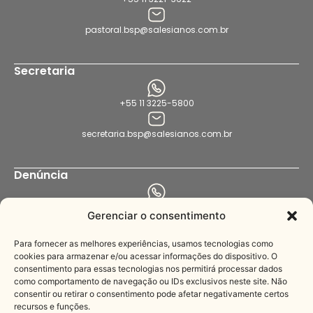
pastoral.bsp@salesianos.com.br
Secretaria
+55 11 3225-5800
secretaria.bsp@salesianos.com.br
Denúncia
+55 11 94456-8564
Gerenciar o consentimento
denuncia.bsp@salesianos.com.br
Para fornecer as melhores experiências, usamos tecnologias como
cookies para armazenar e/ou acessar informações do dispositivo. O
consentimento para essas tecnologias nos permitirá processar dados
Imprensa
como comportamento de navegação ou IDs exclusivos neste site. Não
consentir ou retirar o consentimento pode afetar negativamente certos
recursos e funções.
+55 11 3221-3622