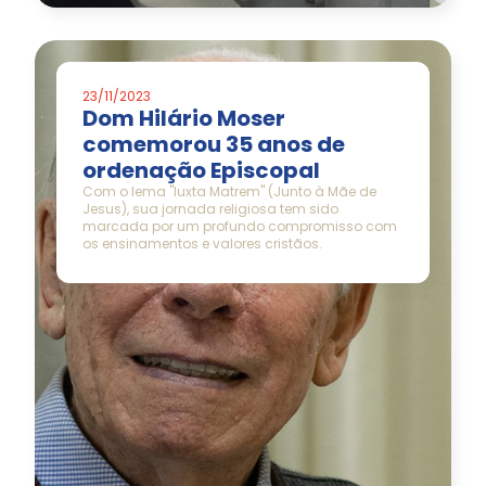
23/11/2023
Dom Hilário Moser
comemorou 35 anos de
ordenação Episcopal
Com o lema "Iuxta Matrem" (Junto à Mãe de
Jesus), sua jornada religiosa tem sido
marcada por um profundo compromisso com
os ensinamentos e valores cristãos.