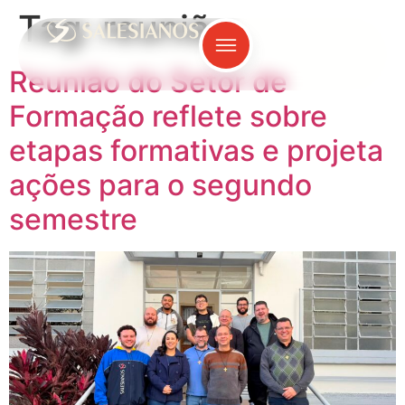
Tag:
reunião
Reunião do Setor de
Formação reflete sobre
etapas formativas e projeta
ações para o segundo
semestre