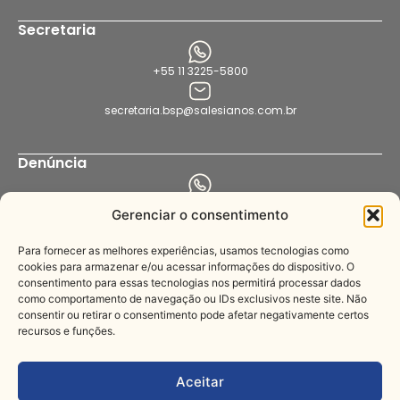
Secretaria
+55 11 3225-5800
secretaria.bsp@salesianos.com.br
Denúncia
+55 11 94456-8564
Gerenciar o consentimento
denuncia.bsp@salesianos.com.br
Para fornecer as melhores experiências, usamos tecnologias como
cookies para armazenar e/ou acessar informações do dispositivo. O
consentimento para essas tecnologias nos permitirá processar dados
Imprensa
como comportamento de navegação ou IDs exclusivos neste site. Não
consentir ou retirar o consentimento pode afetar negativamente certos
recursos e funções.
+55 11 3221-3622
comunica@salesianos.com.br
Aceitar