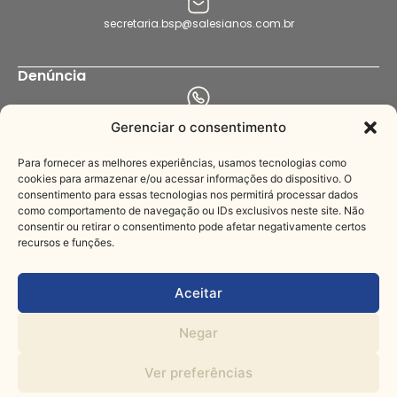
secretaria.bsp@salesianos.com.br
Denúncia
+55 11 94456-8564
Gerenciar o consentimento
denuncia.bsp@salesianos.com.br
Para fornecer as melhores experiências, usamos tecnologias como
cookies para armazenar e/ou acessar informações do dispositivo. O
consentimento para essas tecnologias nos permitirá processar dados
Imprensa
como comportamento de navegação ou IDs exclusivos neste site. Não
consentir ou retirar o consentimento pode afetar negativamente certos
recursos e funções.
+55 11 3221-3622
comunica@salesianos.com.br
Aceitar
Negar
© Todos os direitos
Feito com muito
reservados
Ver preferências