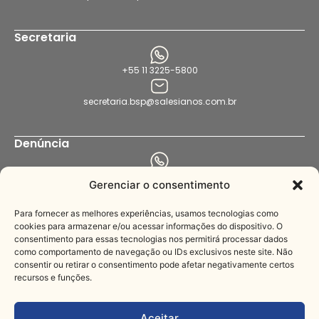
Secretaria
+55 11 3225-5800
secretaria.bsp@salesianos.com.br
Denúncia
+55 11 94456-8564
Gerenciar o consentimento
denuncia.bsp@salesianos.com.br
Para fornecer as melhores experiências, usamos tecnologias como
cookies para armazenar e/ou acessar informações do dispositivo. O
consentimento para essas tecnologias nos permitirá processar dados
Imprensa
como comportamento de navegação ou IDs exclusivos neste site. Não
consentir ou retirar o consentimento pode afetar negativamente certos
recursos e funções.
+55 11 3221-3622
comunica@salesianos.com.br
Aceitar