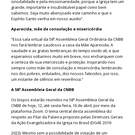
sinodalidade e pela missionariedade, porque a Igreja tem um
grande, importante e insubstituível papel como bem
sabemos. Seja muito abençoado este caminho e que o
Espírito Santo venha em nosso auxilio”.
Aparecida, mãe de consolação e misericórdia
“Essa sala virtual da 58ª Assembleia Geral Ordinária da CNBB
nos fará lembrar saudosos a casa da Mãe Aparecida. A
saudade e as gratas lembranças do tempo vivido ali, e que
esperamos voltarmos muito em breve, nos encharquem com
a certeza de sua intercessão e proteção. Inspirando-nos
sempre como mãe de consolação e misericórdia, lembrando-
nos dos pobres, enlutados, dos nossos falecidos, por isso,
um instante de silêncio em reverência.”
A 58ª Assembleia Geral da CNBB
Os bispos estarão reunidos na 58ª Assembleia Geral da
CNBB de hoje, 12, até sexta-feira, 16 de abril, por meio da
plataforma Zoom. O tema central desta assembleia diz
respeito ao Pilar da Palavra proposto pelas Diretrizes Gerais
da Ação Evangelizadora da Igreja no Brasil (DGAE 2019-
2023). Mesmo sem a possibilidade de votação de um