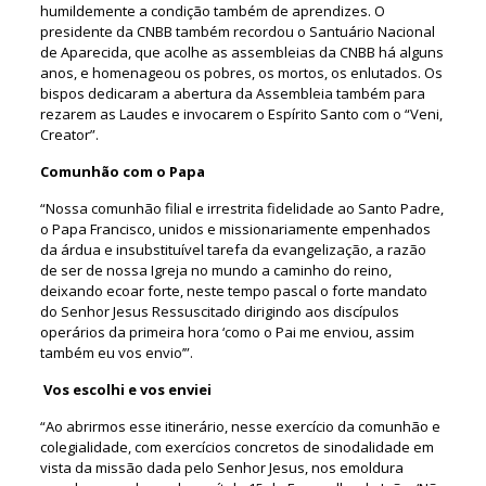
humildemente a condição também de aprendizes. O
presidente da CNBB também recordou o Santuário Nacional
de Aparecida, que acolhe as assembleias da CNBB há alguns
anos, e homenageou os pobres, os mortos, os enlutados. Os
bispos dedicaram a abertura da Assembleia também para
rezarem as Laudes e invocarem o Espírito Santo com o “Veni,
Creator”.
Comunhão com o Papa
“Nossa comunhão filial e irrestrita fidelidade ao Santo Padre,
o Papa Francisco, unidos e missionariamente empenhados
da árdua e insubstituível tarefa da evangelização, a razão
de ser de nossa Igreja no mundo a caminho do reino,
deixando ecoar forte, neste tempo pascal o forte mandato
do Senhor Jesus Ressuscitado dirigindo aos discípulos
operários da primeira hora ‘como o Pai me enviou, assim
também eu vos envio’”.
Vos escolhi e vos enviei
“Ao abrirmos esse itinerário, nesse exercício da comunhão e
colegialidade, com exercícios concretos de sinodalidade em
vista da missão dada pelo Senhor Jesus, nos emoldura