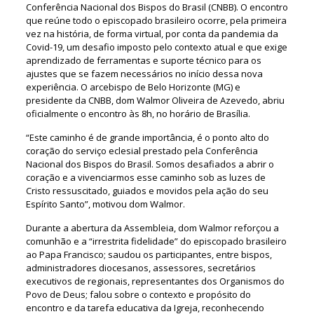
Conferência Nacional dos Bispos do Brasil (CNBB). O encontro
que reúne todo o episcopado brasileiro ocorre, pela primeira
vez na história, de forma virtual, por conta da pandemia da
Covid-19, um desafio imposto pelo contexto atual e que exige
aprendizado de ferramentas e suporte técnico para os
ajustes que se fazem necessários no início dessa nova
experiência. O arcebispo de Belo Horizonte (MG) e
presidente da CNBB, dom Walmor Oliveira de Azevedo, abriu
oficialmente o encontro às 8h, no horário de Brasília.
“Este caminho é de grande importância, é o ponto alto do
coração do serviço eclesial prestado pela Conferência
Nacional dos Bispos do Brasil. Somos desafiados a abrir o
coração e a vivenciarmos esse caminho sob as luzes de
Cristo ressuscitado, guiados e movidos pela ação do seu
Espírito Santo”, motivou dom Walmor.
Durante a abertura da Assembleia, dom Walmor reforçou a
comunhão e a “irrestrita fidelidade” do episcopado brasileiro
ao Papa Francisco; saudou os participantes, entre bispos,
administradores diocesanos, assessores, secretários
executivos de regionais, representantes dos Organismos do
Povo de Deus; falou sobre o contexto e propósito do
encontro e da tarefa educativa da Igreja, reconhecendo