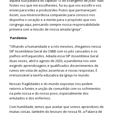
aquela sua palavra do capítulo 15 do Evangelho de João: ‘Não
fostes voz que me escolhestes, fui eu que vos escolhi e vos
enviei para irdes e produzirdes frutos que permaneçam’.
Assim, sua misericordiosa compaixão para conosco nos
disponha o coração e a mente para o propósito que nos
congrega aqui, pensando sempre nossa responsabilidade
primeira com a missão de nossa amada Igreja”.
Pandemia
“Olhando a humanidade e a nós mesmos, chegamos nessa
58ª Assembleia Geral da CNBB com os pés cansados e os
joelhos enfraquecidos. Adiada essa 58ª Assembleia Geral
duas vezes, abril e agosto de 2020, a pandemia nos vem
exigindo aprendizagens e qualificados discernimentos de
rumos em vista de ações assertivas e novas respostas. É
irrenunciável a tarefa educativa da Igreja no mundo.
Nossas fragilidades e do mundo expostas nos pedem
retorno a fontes e unção de comunhão com os sofrimentos
na pele nossa e do nosso povo, especialmente dos
enlutados e dos enfermos.
Com humildade, temos que aceitar que somos aprendizes de
muitas coisas, também do tesouro de nossa fé, a Palavra de