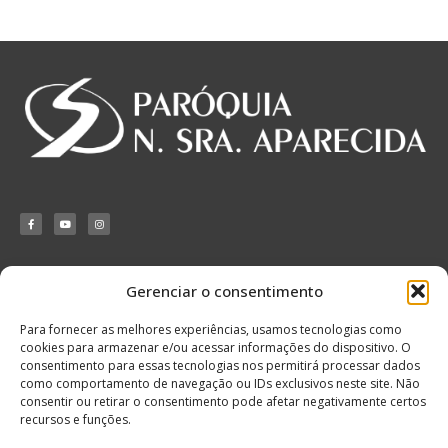
Gerenciar o consentimento
Matriz Nossa
Senhora Aparecida
Para fornecer as melhores experiências, usamos tecnologias como
Rua Álvaro de
cookies para armazenar e/ou acessar informações do dispositivo. O
Mendonça, 521,
consentimento para essas tecnologias nos permitirá processar dados
Itaquera
como comportamento de navegação ou IDs exclusivos neste site. Não
Telefone: 11 2079-
consentir ou retirar o consentimento pode afetar negativamente certos
7346
recursos e funções.