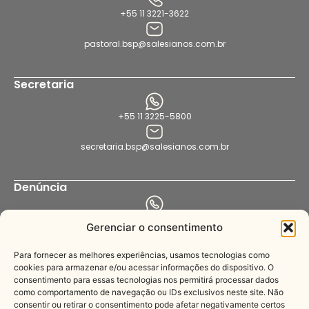
+55 11 3221-3622
pastoral.bsp@salesianos.com.br
Secretaria
+55 11 3225-5800
secretaria.bsp@salesianos.com.br
Denúncia
+55 11 94456-8564
Gerenciar o consentimento
denuncia.bsp@salesianos.com.br
Para fornecer as melhores experiências, usamos tecnologias como
cookies para armazenar e/ou acessar informações do dispositivo. O
consentimento para essas tecnologias nos permitirá processar dados
Imprensa
como comportamento de navegação ou IDs exclusivos neste site. Não
consentir ou retirar o consentimento pode afetar negativamente certos