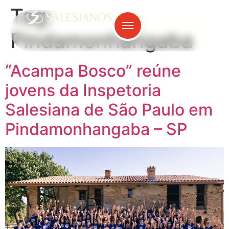
Tag:
Pindamonhangaba
“Acampa Bosco” reúne
jovens da Inspetoria
Salesiana de São Paulo em
Pindamonhangaba – SP