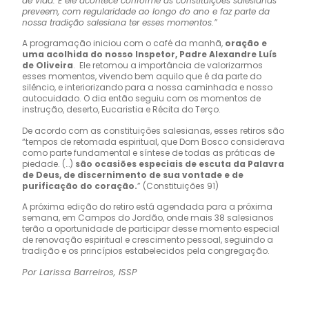
de vida. E ele acontece conforme as constituições salesianas
preveem, com regularidade ao longo do ano e faz parte da
nossa tradição salesiana ter esses momentos.”
A programação iniciou com o café da manhã,
oração e
uma acolhida do nosso Inspetor, Padre Alexandre Luís
de Oliveira
. Ele retomou a importância de valorizarmos
esses momentos, vivendo bem aquilo que é da parte do
silêncio, e interiorizando para a nossa caminhada e nosso
autocuidado. O dia então seguiu com os momentos de
instrução, deserto, Eucaristia e Récita do Terço.
De acordo com as constituições salesianas, esses retiros são
“tempos de retomada espiritual, que Dom Bosco considerava
como parte fundamental e síntese de todas as práticas de
piedade. (…)
são ocasiões especiais de escuta da Palavra
de Deus, de discernimento de sua vontade e de
purificação do coração.
” (Constituições 91)
A próxima edição do retiro está agendada para a próxima
semana, em Campos do Jordão, onde mais 38 salesianos
terão a oportunidade de participar desse momento especial
de renovação espiritual e crescimento pessoal, seguindo a
tradição e os princípios estabelecidos pela congregação.
Por Larissa Barreiros, ISSP