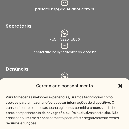
pastoral.bsp@salesianos.com.br
Secretaria
+55 11 3225-5800
secretaria.bsp@salesianos.com.br
Denúncia
+55 11 94456-8564
Gerenciar o consentimento
denuncia.bsp@salesianos.com.br
Para fornecer as melhores experiências, usamos tecnologias como
cookies para armazenar e/ou acessar informações do dispositivo. O
consentimento para essas tecnologias nos permitirá processar dados
Imprensa
como comportamento de navegação ou IDs exclusivos neste site. Não
consentir ou retirar o consentimento pode afetar negativamente certos
recursos e funções.
+55 11 3221-3622