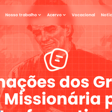
Nosso trabalho
Acervo
Vocacional
Notíc
ações dos G
Missionária 