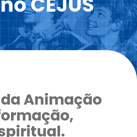
 no CEJUS
s da Animação
 formação,
piritual.