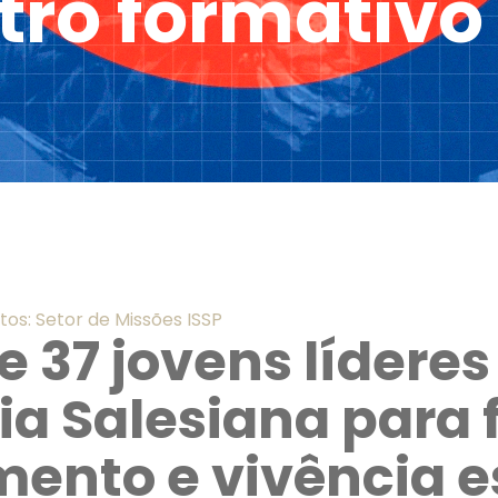
tro formativo
tos: Setor de Missões ISSP
e 37 jovens lídere
ia Salesiana para
ento e vivência es