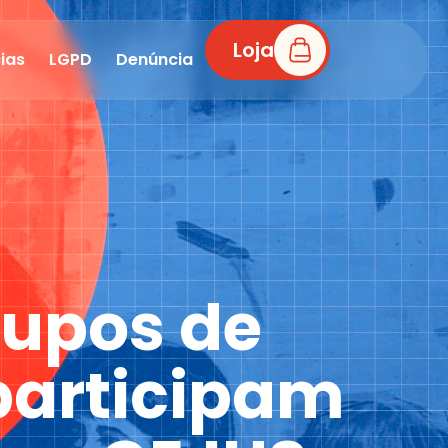
Loja
ias
LGPD
Denúncia
rupos de
participam