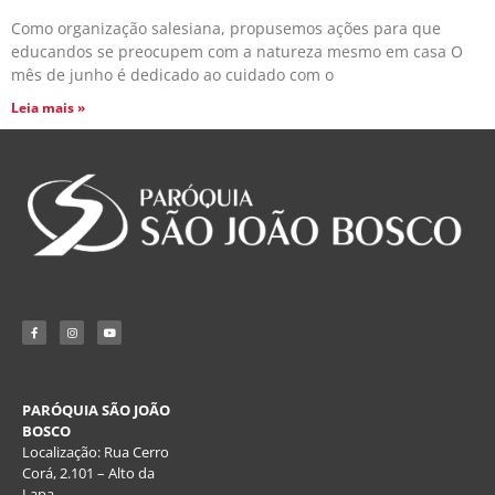
Como organização salesiana, propusemos ações para que
educandos se preocupem com a natureza mesmo em casa O
mês de junho é dedicado ao cuidado com o
Leia mais »
PARÓQUIA SÃO JOÃO
BOSCO
Localização:
Rua Cerro
Corá, 2.101 – Alto da
Lapa