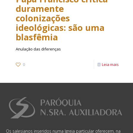
duramente
colonizações
ideológicas: são uma
blasfêmia
Anulação das diferenças
0
Leia mais
Os salesianos inseridos numa Igreja particular oferecem, na