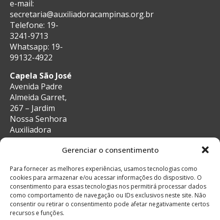
e-mail:
secretaria@auxiliadoracampinas.org.br
Telefone: 19-
3241-9713
Whatsapp: 19-
99132-4922
Capela São José
Avenida Padre
Almeida Garret,
267 – Jardim
Nossa Senhora
Auxiliadora
CEP: 13087-29 –
Gerenciar o consentimento
Campinas, SP
e-mail:
Para fornecer as melhores experiências, usamos tecnologias como
secretaria@auxiliadoracampinas.org.br
cookies para armazenar e/ou acessar informações do dispositivo. O
Telefone: 19-
consentimento para essas tecnologias nos permitirá processar dados
3241-9713
como comportamento de navegação ou IDs exclusivos neste site. Não
Whatsapp: 19-
consentir ou retirar o consentimento pode afetar negativamente certos
recursos e funções.
99132-4922