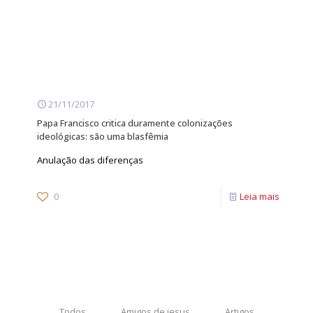
21/11/2017
Papa Francisco critica duramente colonizações
ideológicas: são uma blasfêmia
Anulação das diferenças
0
Leia mais
Todos
Amigos de jesus
Artigos