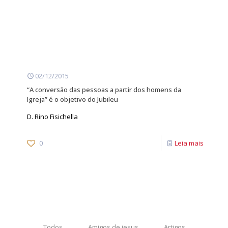
02/12/2015
“A conversão das pessoas a partir dos homens da
Igreja” é o objetivo do Jubileu
D. Rino Fisichella
0
Leia mais
Todos
Amigos de jesus
Artigos