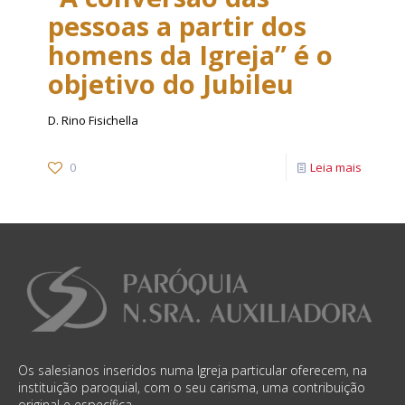
pessoas a partir dos
homens da Igreja” é o
objetivo do Jubileu
D. Rino Fisichella
0
Leia mais
Os salesianos inseridos numa Igreja particular oferecem, na
instituição paroquial, com o seu carisma, uma contribuição
original e específica.