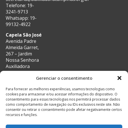
Telefone: 19-
3241-9713
Whatsapp: 19-
99132-4922
Capela São José
Avenida Padre
Almeida Garret,
267 – Jardim
Nossa Senhora
Auxiliadora
CEP: 13087-29 –
Gerenciar o consentimento
Campinas, SP
e-mail:
Para fornecer as melhores experiências, usamos tecnologias como
secretaria@auxiliadoracampinas.org.br
cookies para armazenar e/ou acessar informações do dispositivo. O
Telefone: 19-
consentimento para essas tecnologias nos permitirá processar dados
3241-9713
como comportamento de navegação ou IDs exclusivos neste site. Não
Whatsapp: 19-
consentir ou retirar o consentimento pode afetar negativamente certos
recursos e funções.
99132-4922