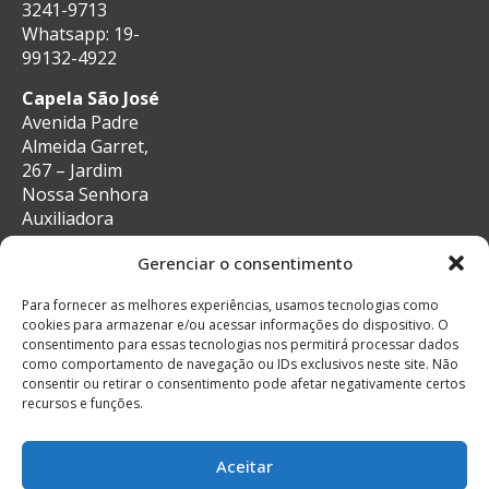
3241-9713
Whatsapp: 19-
99132-4922
Capela São José
Avenida Padre
Almeida Garret,
267 – Jardim
Nossa Senhora
Auxiliadora
CEP: 13087-29 –
Gerenciar o consentimento
Campinas, SP
e-mail:
Para fornecer as melhores experiências, usamos tecnologias como
secretaria@auxiliadoracampinas.org.br
cookies para armazenar e/ou acessar informações do dispositivo. O
Telefone: 19-
consentimento para essas tecnologias nos permitirá processar dados
3241-9713
como comportamento de navegação ou IDs exclusivos neste site. Não
Whatsapp: 19-
consentir ou retirar o consentimento pode afetar negativamente certos
recursos e funções.
99132-4922
Aceitar