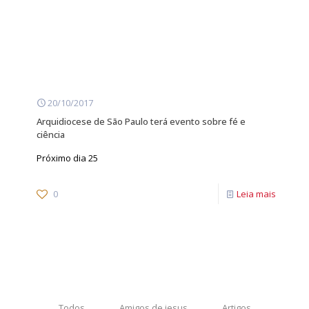
20/10/2017
Arquidiocese de São Paulo terá evento sobre fé e
ciência
Próximo dia 25
0
Leia mais
Todos
Amigos de jesus
Artigos