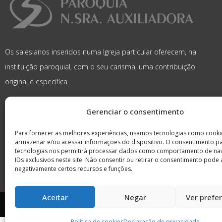
Os salesianos inseridos numa Igreja particular oferecem, na
instituição paroquial, com o seu carisma, uma contribuição
original e específica.
Gerenciar o consentimento
Para fornecer as melhores experiências, usamos tecnologias como cooki
armazenar e/ou acessar informações do dispositivo. O consentimento p
tecnologias nos permitirá processar dados como comportamento de na
IDs exclusivos neste site. Não consentir ou retirar o consentimento pode 
negativamente certos recursos e funções.
Aceitar
Negar
Ver prefe
© Todos os direitos reservados
Política de cookies
Declaração de privacidade