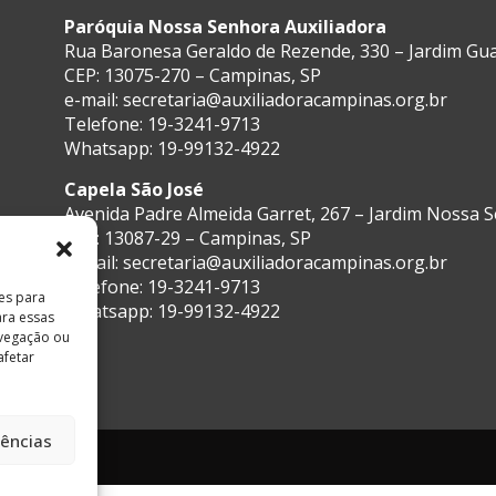
Paróquia Nossa Senhora Auxiliadora
Rua Baronesa Geraldo de Rezende, 330 – Jardim G
CEP: 13075-270 – Campinas, SP
e-mail:
secretaria@auxiliadoracampinas.org.br
Telefone: 19-3241-9713
Whatsapp: 19-99132-4922
Capela São José
Avenida Padre Almeida Garret, 267 – Jardim Nossa 
CEP: 13087-29 – Campinas, SP
e-mail:
secretaria@auxiliadoracampinas.org.br
Telefone: 19-3241-9713
es para
Whatsapp: 19-99132-4922
ara essas
vegação ou
afetar
rências