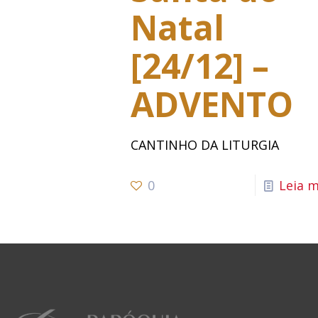
Natal
[24/12] –
ADVENTO
CANTINHO DA LITURGIA
0
Leia m