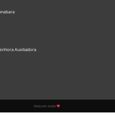
uanabara
Senhora Auxiliadora
Feito com muito