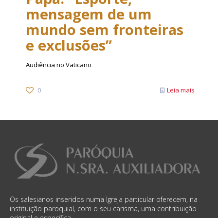
mensagem de um
mundo sem fronteiras
e exclusões”
Audiência no Vaticano
0
Leia mais
Os salesianos inseridos numa Igreja particular oferecem, na
instituição paroquial, com o seu carisma, uma contribuição
original e específica.