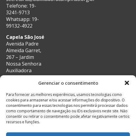
Telefone: 19-
3241-9713
Whatsapp: 19-
99132-4922
Capela São José
Avenida Padre
Almeida Garret,
267 – Jardim
Nossa Senhora
Auxiliadora
CEP: 13087-29 –
Gerenciar o consentimento
Campinas, SP
e-mail:
Para fornecer as melhores experiências, usamos tecnologias como
secretaria@auxiliadoracampinas.org.br
cookies para armazenar e/ou acessar informações do dispositivo. O
Telefone: 19-
consentimento para essas tecnologias nos permitirá processar dados
3241-9713
como comportamento de navegação ou IDs exclusivos neste site. Não
Whatsapp: 19-
consentir ou retirar o consentimento pode afetar negativamente certos
recursos e funções.
99132-4922