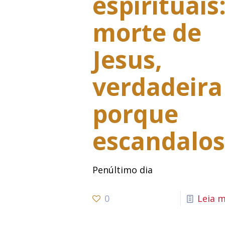
espirituais
morte de
Jesus,
verdadeira
porque
escandalo
Penúltimo dia
0
Leia m