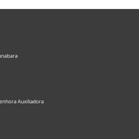
uanabara
Senhora Auxiliadora