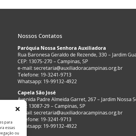
Nossos Contatos
Paróquia Nossa Senhora Auxiliadora
Rua Baronesa Geraldo de Rezende, 330 – Jardim G
CEP: 13075-270 – Campinas, SP
e-mail:
secretaria@auxiliadoracampinas.org.br
Telefone: 19-3241-9713
Whatsapp: 19-99132-4922
Capela São José
Avenida Padre Almeida Garret, 267 – Jardim Nossa 
CEP: 13087-29 – Campinas, SP
e-mail:
secretaria@auxiliadoracampinas.org.br
Telefone: 19-3241-9713
es para
Whatsapp: 19-99132-4922
ara essas
vegação ou