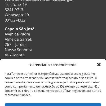
Telefone: 19-
3241-9713
Whatsapp: 19-
99132-4922
Capela São José
Avenida Padre
Almeida Garret,
267 – Jardim
Nossa Senhora
Auxiliadora
CEP: 13087-29 –
Gerenciar o consentimento
Campinas, SP
e-mail:
Para fornecer as melhores experiências, usamos tecnologias como
secretaria@auxiliadoracampinas.org.br
cookies para armazenar e/ou acessar informações do dispositivo. O
Telefone: 19-
consentimento para essas tecnologias nos permitirá processar dados
3241-9713
como comportamento de navegação ou IDs exclusivos neste site. Não
Whatsapp: 19-
consentir ou retirar o consentimento pode afetar negativamente certos
recursos e funções.
99132-4922