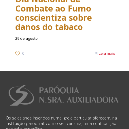
Combate ao Fumo
conscientiza sobre
danos do tabaco
29 de agosto
0
Leia mais
Os salesianos inseridos numa Igreja particular oferecem, na
instituição paroquial, com o seu carisma, uma contribuição
original e específica.