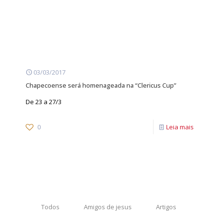
03/03/2017
Chapecoense será homenageada na “Clericus Cup”
De 23 a 27/3
0
Leia mais
Todos
Amigos de jesus
Artigos