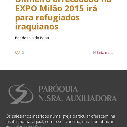
EXPO Milão 2015 irá
para refugiados
iraquianos
Por desejo do Papa
0
Leia mais
Os salesianos inseridos numa Igreja particular oferecem, na
instituição paroquial, com o seu carisma, uma contribuição
original e específica.