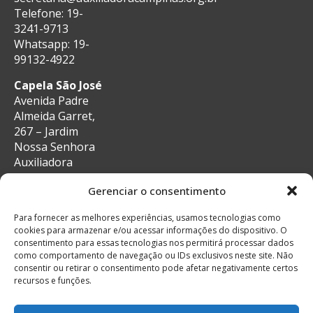
Telefone: 19-
3241-9713
Whatsapp: 19-
99132-4922
Capela São José
Avenida Padre
Almeida Garret,
267 – Jardim
Nossa Senhora
Auxiliadora
CEP: 13087-29 –
Gerenciar o consentimento
Campinas, SP
e-mail:
Para fornecer as melhores experiências, usamos tecnologias como
secretaria@auxiliadoracampinas.org.br
cookies para armazenar e/ou acessar informações do dispositivo. O
Telefone: 19-
consentimento para essas tecnologias nos permitirá processar dados
3241-9713
como comportamento de navegação ou IDs exclusivos neste site. Não
Whatsapp: 19-
consentir ou retirar o consentimento pode afetar negativamente certos
recursos e funções.
99132-4922