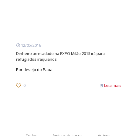
12/05/2016
Dinheiro arrecadado na EXPO Milão 2015 irá para
refugiados iraquianos
Por desejo do Papa
0
Leia mais
Todos
Amigos de jesus
Artigos