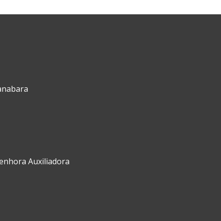
uanabara
Senhora Auxiliadora