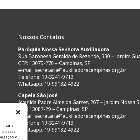
Nossos Contatos
Paróquia Nossa Senhora Auxiliadora
Rua Baronesa Geraldo de Rezende, 330 – Jardim G
CEP: 13075-270 – Campinas, SP
e-mail:
secretaria@auxiliadoracampinas.org.br
Telefone: 19-3241-9713
Whatsapp: 19-99132-4922
Capela São José
Avenida Padre Almeida Garret, 267 – Jardim Nossa 
CEP: 13087-29 – Campinas, SP
e-mail:
secretaria@auxiliadoracampinas.org.br
Telefone: 19-3241-9713
es para
Whatsapp: 19-99132-4922
ara essas
vegação ou