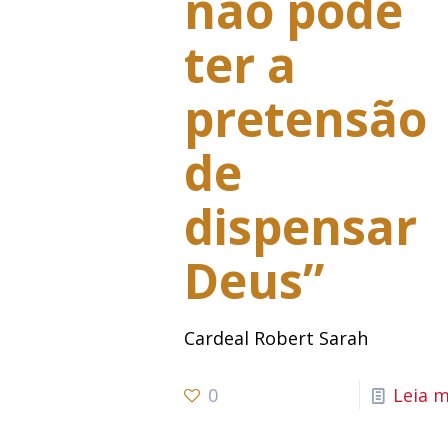
não pode
ter a
pretensão
de
dispensar
Deus”
Cardeal Robert Sarah
0
Leia m