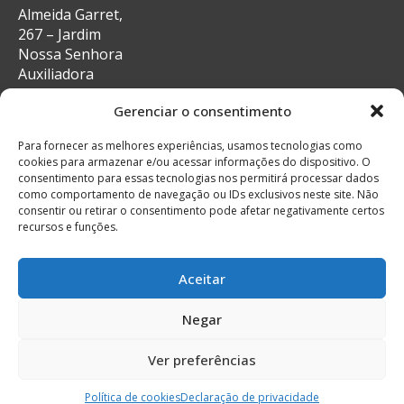
Almeida Garret,
267 – Jardim
Nossa Senhora
Auxiliadora
CEP: 13087-29 –
Gerenciar o consentimento
Campinas, SP
e-mail:
Para fornecer as melhores experiências, usamos tecnologias como
secretaria@auxiliadoracampinas.org.br
cookies para armazenar e/ou acessar informações do dispositivo. O
Telefone: 19-
consentimento para essas tecnologias nos permitirá processar dados
3241-9713
como comportamento de navegação ou IDs exclusivos neste site. Não
Whatsapp: 19-
consentir ou retirar o consentimento pode afetar negativamente certos
recursos e funções.
99132-4922
Aceitar
Negar
© Todos os direitos reservados
Feito com muito
Ver preferências
Política de cookies
Declaração de privacidade