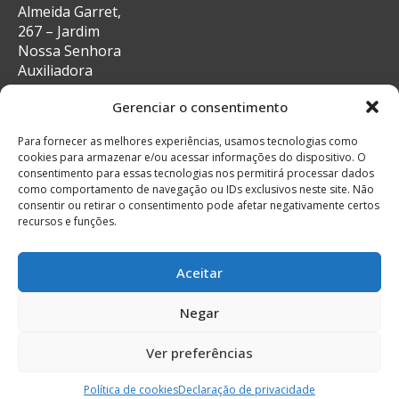
Almeida Garret,
267 – Jardim
Nossa Senhora
Auxiliadora
CEP: 13087-29 –
Gerenciar o consentimento
Campinas, SP
e-mail:
Para fornecer as melhores experiências, usamos tecnologias como
secretaria@auxiliadoracampinas.org.br
cookies para armazenar e/ou acessar informações do dispositivo. O
Telefone: 19-
consentimento para essas tecnologias nos permitirá processar dados
3241-9713
como comportamento de navegação ou IDs exclusivos neste site. Não
Whatsapp: 19-
consentir ou retirar o consentimento pode afetar negativamente certos
recursos e funções.
99132-4922
Aceitar
Negar
© Todos os direitos reservados
Feito com muito
Ver preferências
Política de cookies
Declaração de privacidade