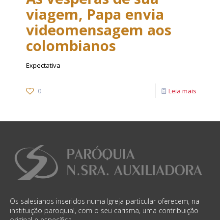
viagem, Papa envia
videomensagem aos
colombianos
Expectativa
0
Leia mais
Os salesianos inseridos numa Igreja particular oferecem, na
instituição paroquial, com o seu carisma, uma contribuição
original e específica.