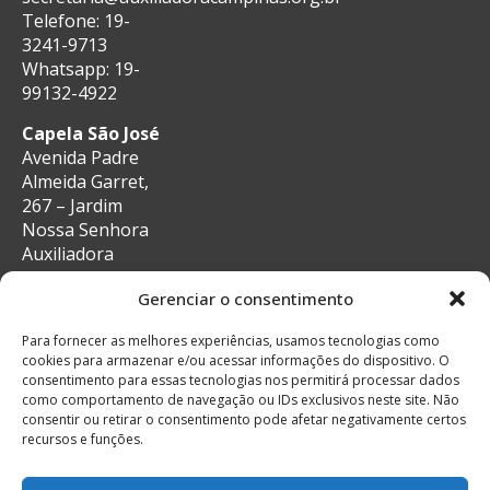
Telefone: 19-
3241-9713
Whatsapp: 19-
99132-4922
Capela São José
Avenida Padre
Almeida Garret,
267 – Jardim
Nossa Senhora
Auxiliadora
CEP: 13087-29 –
Gerenciar o consentimento
Campinas, SP
e-mail:
Para fornecer as melhores experiências, usamos tecnologias como
secretaria@auxiliadoracampinas.org.br
cookies para armazenar e/ou acessar informações do dispositivo. O
Telefone: 19-
consentimento para essas tecnologias nos permitirá processar dados
3241-9713
como comportamento de navegação ou IDs exclusivos neste site. Não
Whatsapp: 19-
consentir ou retirar o consentimento pode afetar negativamente certos
recursos e funções.
99132-4922