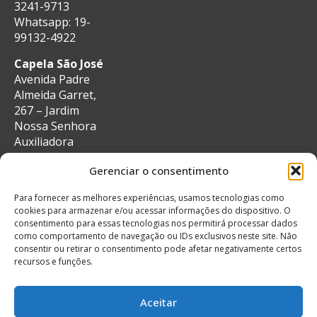
3241-9713
Whatsapp: 19-
99132-4922
Capela São José
Avenida Padre
Almeida Garret,
267 – Jardim
Nossa Senhora
Auxiliadora
CEP: 13087-29 –
Gerenciar o consentimento
Campinas, SP
e-mail:
Para fornecer as melhores experiências, usamos tecnologias como
secretaria@auxiliadoracampinas.org.br
cookies para armazenar e/ou acessar informações do dispositivo. O
Telefone: 19-
consentimento para essas tecnologias nos permitirá processar dados
3241-9713
como comportamento de navegação ou IDs exclusivos neste site. Não
Whatsapp: 19-
consentir ou retirar o consentimento pode afetar negativamente certos
recursos e funções.
99132-4922
Aceitar