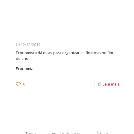
12/12/2017
Economista dá dicas para organizar as finanças no fim
de ano
Economia
0
Leia mais
Todos
Amigos de jesus
Artigos