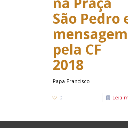
na Praça
São Pedro 
mensagem
pela CF
2018
Papa Francisco
0
Leia m