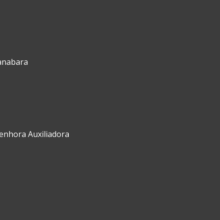
uanabara
Senhora Auxiliadora