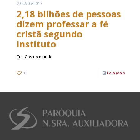
22/05/2017
2,18 bilhões de pessoas
dizem professar a fé
cristã segundo
instituto
Cristãos no mundo
0
Leia mais