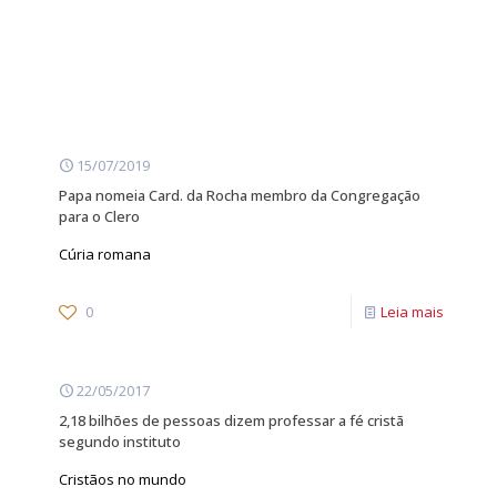
15/07/2019
Papa nomeia Card. da Rocha membro da Congregação
para o Clero
Cúria romana
0
Leia mais
22/05/2017
2,18 bilhões de pessoas dizem professar a fé cristã
segundo instituto
Cristãos no mundo