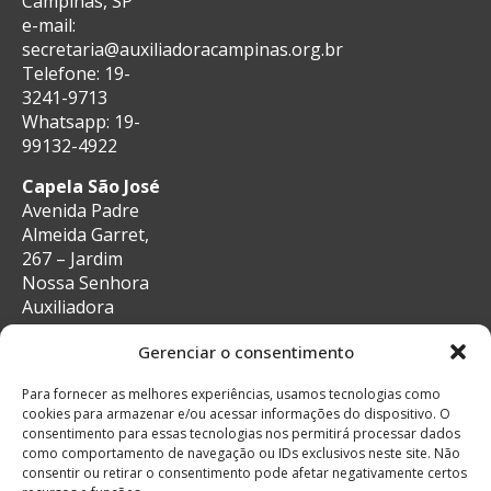
Campinas, SP
e-mail:
secretaria@auxiliadoracampinas.org.br
Telefone: 19-
3241-9713
Whatsapp: 19-
99132-4922
Capela São José
Avenida Padre
Almeida Garret,
267 – Jardim
Nossa Senhora
Auxiliadora
CEP: 13087-29 –
Gerenciar o consentimento
Campinas, SP
e-mail:
Para fornecer as melhores experiências, usamos tecnologias como
secretaria@auxiliadoracampinas.org.br
cookies para armazenar e/ou acessar informações do dispositivo. O
Telefone: 19-
consentimento para essas tecnologias nos permitirá processar dados
3241-9713
como comportamento de navegação ou IDs exclusivos neste site. Não
Whatsapp: 19-
consentir ou retirar o consentimento pode afetar negativamente certos