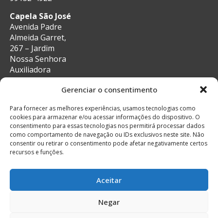
Capela São José
Avenida Padre
Almeida Garret,
267 – Jardim
Nossa Senhora
Auxiliadora
CEP: 13087-29 –
Gerenciar o consentimento
Campinas, SP
e-mail:
Para fornecer as melhores experiências, usamos tecnologias como
secretaria@auxiliadoracampinas.org.br
cookies para armazenar e/ou acessar informações do dispositivo. O
Telefone: 19-
consentimento para essas tecnologias nos permitirá processar dados
3241-9713
como comportamento de navegação ou IDs exclusivos neste site. Não
Whatsapp: 19-
consentir ou retirar o consentimento pode afetar negativamente certos
recursos e funções.
99132-4922
Aceitar
Negar
© Todos os direitos reservados
Feito com muito