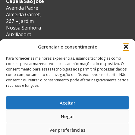
Capela São José
Avenida Padre
Almeida Garret,
267 – Jardim
Nossa Senhora
Auxiliadora
CEP: 13087-29 –
Gerenciar o consentimento
Campinas, SP
e-mail:
Para fornecer as melhores experiências, usamos tecnologias como
secretaria@auxiliadoracampinas.org.br
cookies para armazenar e/ou acessar informações do dispositivo. O
Telefone: 19-
consentimento para essas tecnologias nos permitirá processar dados
3241-9713
como comportamento de navegação ou IDs exclusivos neste site. Não
Whatsapp: 19-
consentir ou retirar o consentimento pode afetar negativamente certos
recursos e funções.
99132-4922
Aceitar
Negar
© Todos os direitos reservados
Feito com muito
Ver preferências