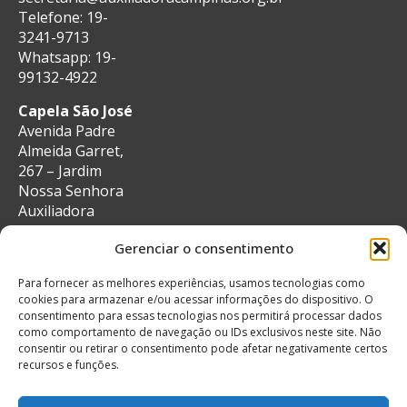
Telefone: 19-
3241-9713
Whatsapp: 19-
99132-4922
Capela São José
Avenida Padre
Almeida Garret,
267 – Jardim
Nossa Senhora
Auxiliadora
CEP: 13087-29 –
Gerenciar o consentimento
Campinas, SP
e-mail:
Para fornecer as melhores experiências, usamos tecnologias como
secretaria@auxiliadoracampinas.org.br
cookies para armazenar e/ou acessar informações do dispositivo. O
Telefone: 19-
consentimento para essas tecnologias nos permitirá processar dados
3241-9713
como comportamento de navegação ou IDs exclusivos neste site. Não
Whatsapp: 19-
consentir ou retirar o consentimento pode afetar negativamente certos
recursos e funções.
99132-4922