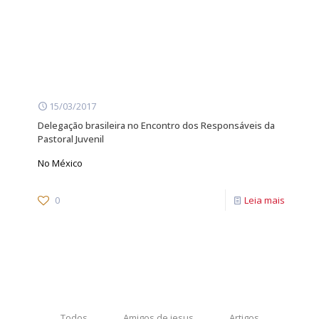
15/03/2017
Delegação brasileira no Encontro dos Responsáveis da
Pastoral Juvenil
No México
0
Leia mais
Todos
Amigos de jesus
Artigos