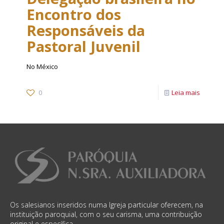
Encontro dos
Responsáveis da
Pastoral Juvenil
No México
0
Leia mais
Os salesianos inseridos numa Igreja particular oferecem, na
instituição paroquial, com o seu carisma, uma contribuição
original e específica.