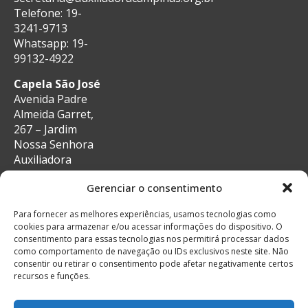
Telefone: 19-
3241-9713
Whatsapp: 19-
99132-4922
Capela São José
Avenida Padre
Almeida Garret,
267 – Jardim
Nossa Senhora
Auxiliadora
CEP: 13087-29 –
Gerenciar o consentimento
Campinas, SP
e-mail:
Para fornecer as melhores experiências, usamos tecnologias como
secretaria@auxiliadoracampinas.org.br
cookies para armazenar e/ou acessar informações do dispositivo. O
Telefone: 19-
consentimento para essas tecnologias nos permitirá processar dados
3241-9713
como comportamento de navegação ou IDs exclusivos neste site. Não
Whatsapp: 19-
consentir ou retirar o consentimento pode afetar negativamente certos
recursos e funções.
99132-4922