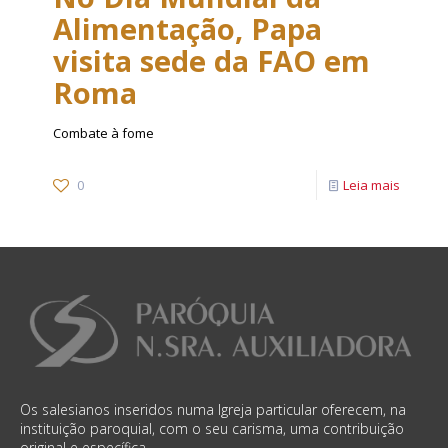
Alimentação, Papa
visita sede da FAO em
Roma
Combate à fome
0
Leia mais
Os salesianos inseridos numa Igreja particular oferecem, na
instituição paroquial, com o seu carisma, uma contribuição
original e específica.