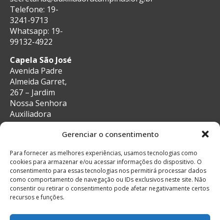
Telefone: 19-
3241-9713
Whatsapp: 19-
99132-4922
Capela São José
Avenida Padre
Almeida Garret,
267 – Jardim
Nossa Senhora
Auxiliadora
CEP: 13087-29 –
Gerenciar o consentimento
Campinas, SP
e-mail:
Para fornecer as melhores experiências, usamos tecnologias como
secretaria@auxiliadoracampinas.org.br
cookies para armazenar e/ou acessar informações do dispositivo. O
Telefone: 19-
consentimento para essas tecnologias nos permitirá processar dados
3241-9713
como comportamento de navegação ou IDs exclusivos neste site. Não
Whatsapp: 19-
consentir ou retirar o consentimento pode afetar negativamente certos
recursos e funções.
99132-4922