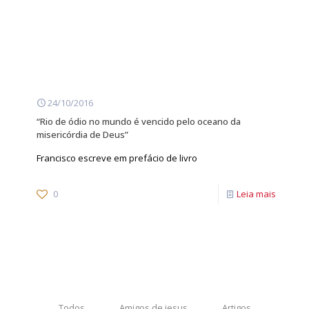
24/10/2016
“Rio de ódio no mundo é vencido pelo oceano da
misericórdia de Deus”
Francisco escreve em prefácio de livro
0
Leia mais
Todos
Amigos de jesus
Artigos