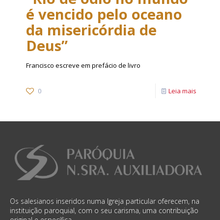
é vencido pelo oceano
da misericórdia de
Deus”
Francisco escreve em prefácio de livro
0
Leia mais
Os salesianos inseridos numa Igreja particular oferecem, na
instituição paroquial, com o seu carisma, uma contribuição
original e específica.