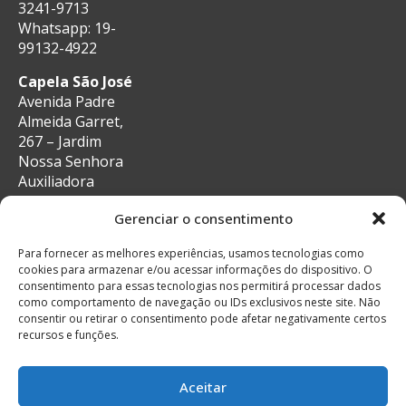
3241-9713
Whatsapp: 19-
99132-4922
Capela São José
Avenida Padre
Almeida Garret,
267 – Jardim
Nossa Senhora
Auxiliadora
CEP: 13087-29 –
Gerenciar o consentimento
Campinas, SP
e-mail:
Para fornecer as melhores experiências, usamos tecnologias como
secretaria@auxiliadoracampinas.org.br
cookies para armazenar e/ou acessar informações do dispositivo. O
Telefone: 19-
consentimento para essas tecnologias nos permitirá processar dados
3241-9713
como comportamento de navegação ou IDs exclusivos neste site. Não
Whatsapp: 19-
consentir ou retirar o consentimento pode afetar negativamente certos
recursos e funções.
99132-4922
Aceitar