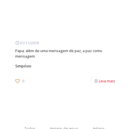
01/11/2019
Papa: além de uma mensagem de paz, a paz como
mensagem
Simpósio
0
Leia mais
Todos
Amigos de jesus
Artigos