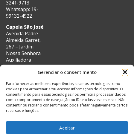
3241-9713
Whatsapp: 19-
99132-4922
Capela São José
Avenida Padre
Almeida Garret,
267 – Jardim
Nossa Senhora
Auxiliadora
CEP: 13087-29 –
Gerenciar o consentimento
Campinas, SP
e-mail:
Para fornecer as melhores experiências, usamos tecnologias como
secretaria@auxiliadoracampinas.org.br
cookies para armazenar e/ou acessar informações do dispositivo. O
Telefone: 19-
consentimento para essas tecnologias nos permitirá processar dados
3241-9713
como comportamento de navegação ou IDs exclusivos neste site. Não
Whatsapp: 19-
consentir ou retirar o consentimento pode afetar negativamente certos
recursos e funções.
99132-4922
Aceitar