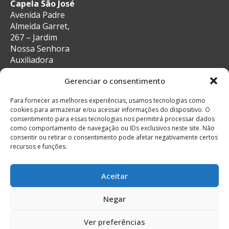
Capela São José
Avenida Padre
Almeida Garret,
267 – Jardim
Nossa Senhora
Auxiliadora
CEP: 13087-29 –
Gerenciar o consentimento
Campinas, SP
e-mail:
Para fornecer as melhores experiências, usamos tecnologias como
secretaria@auxiliadoracampinas.org.br
cookies para armazenar e/ou acessar informações do dispositivo. O
Telefone: 19-
consentimento para essas tecnologias nos permitirá processar dados
3241-9713
como comportamento de navegação ou IDs exclusivos neste site. Não
Whatsapp: 19-
consentir ou retirar o consentimento pode afetar negativamente certos
recursos e funções.
99132-4922
Aceitar
Negar
© Todos os direitos reservados
Feito com muito
Ver preferências