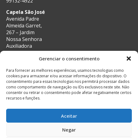
99132-4922
Capela São José
Avenida Padre
Almeida Garret,
267 – Jardim
Nossa Senhora
Auxiliadora
CEP: 13087-29 –
Gerenciar o consentimento
Campinas, SP
e-mail:
Para fornecer as melhores experiências, usamos tecnologias como
secretaria@auxiliadoracampinas.org.br
cookies para armazenar e/ou acessar informações do dispositivo. O
Telefone: 19-
consentimento para essas tecnologias nos permitirá processar dados
3241-9713
como comportamento de navegação ou IDs exclusivos neste site. Não
Whatsapp: 19-
consentir ou retirar o consentimento pode afetar negativamente certos
recursos e funções.
99132-4922
Aceitar
Negar
© Todos os direitos reservados